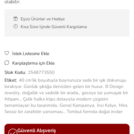
olabilir.
Eşsiz Ürünler ve Hediye
Kısa Süre İçinde Güvenli Kargolama
İstek Listesine Ekle
Karşılaştırma için Ekle
Stok Kodu:
2548773550
Etiket:
40 cm’lik boyutuyla boynunuza sade bir ışık dokunuşu
bırakıyor. Günlük şıklığa denizden gelen bir huzur
,
B Design
Jewelry
,
doğallık ve sadelik bir arada.
,
geceye ise yumuşak bir
ihtişam… Çelik halka klips detayıyla modern çizgisini
tamamlayan bu tasarımda
,
Genel Kampanya
,
İnci Kolye
,
Mira
Sessiz bir zarafetin yansıması… Tombul formda doğal inciler
Güvenli Alışveriş