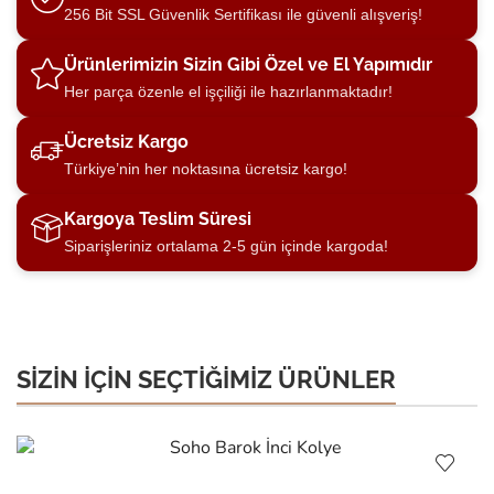
256 Bit SSL Güvenlik Sertifikası ile güvenli alışveriş!
Ürünlerimizin Sizin Gibi Özel ve El Yapımıdır
Her parça özenle el işçiliği ile hazırlanmaktadır!
Ücretsiz Kargo
Türkiye’nin her noktasına ücretsiz kargo!
Kargoya Teslim Süresi
Siparişleriniz ortalama 2-5 gün içinde kargoda!
SİZİN İÇİN SEÇTİĞİMİZ ÜRÜNLER