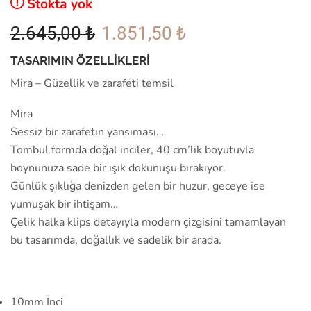
Stokta yok
2.645,00
₺
1.851,50
₺
TASARIMIN ÖZELLİKLERİ
Mira – Güzellik ve zarafeti temsil
Mira
Sessiz bir zarafetin yansıması…
Tombul formda doğal inciler, 40 cm’lik boyutuyla
boynunuza sade bir ışık dokunuşu bırakıyor.
Günlük şıklığa denizden gelen bir huzur, geceye ise
yumuşak bir ihtişam…
Çelik halka klips detayıyla modern çizgisini tamamlayan
bu tasarımda, doğallık ve sadelik bir arada.
10mm İnci