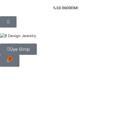
%30 İNDİRİM!
Üye Girişi
0