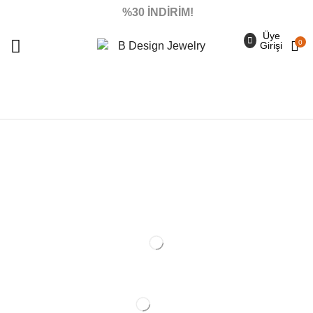
%30 İNDİRİM!
Üye
0
Girişi