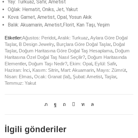
Yay: Turkuaz, Safir, Ametist
Oğlak: Hematit, Oniks, Jet, Yakut
Kova: Garnet, Ametist, Opal, Yosun Akik
Balık: Akuamarin, Ametist,Florit, Kan Taşı, Yeşim
Etiketler:
Ağustos: Peridot
,
Aralık: Turkuaz
,
Aylara Göre Doğal
Taşlar
,
B Design Jewelry
,
Burçlara Göre Doğal Taşlar
,
Doğal
Taşlar
,
Doğum Haritasına Göre Doğal Taş Hesaplama
,
Doğum
Haritasına Özel Doğal Taş Nasıl Seçilir?
,
Doğum Haritasında
Elementler
,
Doğum Taşı Nedir?
,
Ekim: Opal
,
Eylül: Safir
,
Haziran: İnci
,
Kasım: Sitrin
,
Mart: Akuamarin
,
Mayıs: Zümrüt
,
Nisan: Elmas
,
Ocak: Granat (lal)
,
Şubat: Ametist
,
Taşlar
,
Temmuz: Yakut
İlgili gönderiler