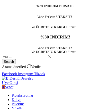
%30 İNDİRİM FIRSATI!
Vade Farksız
3 TAKSİT!
Ve
ÜCRETSİZ KARGO
Fırsatı!
%30 İNDİRİM!
Vade Farksız
3 TAKSİT!
Ve
ÜCRETSİZ KARGO
Fırsatı!
Search
Arama önerileri
Yenile
Facebook
Instagram
Tik-tok
Üye Girişi
0
Sepet
Koleksiyonlar
Kolye
Bileklik
Yüzük