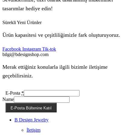
tasarımlar hediye edin!
Sürekli Yeni Ürünler
Ürün kapasitesi ve çeşitliliğimizle fark oluşturuyoruz.
Facebook
Instagram
Tik-tok
bilgi@bdesignshop.com
Merak ettiğiniz konularla ilgili bizimle iletişime
geçebilirsiniz.
E-Posta
*
Name
E-Posta Bültenine Katıl
B Design Jewelry
İletişim