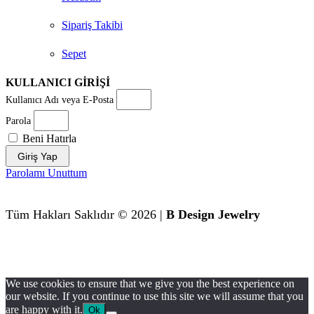
Sipariş Takibi
Sepet
KULLANICI GİRİŞİ
Kullanıcı Adı veya E-Posta
Parola
Beni Hatırla
Giriş Yap
Parolamı Unuttum
Tüm Hakları Saklıdır © 2026 |
B Design Jewelry
We use cookies to ensure that we give you the best experience on
our website. If you continue to use this site we will assume that you
are happy with it.
Ok