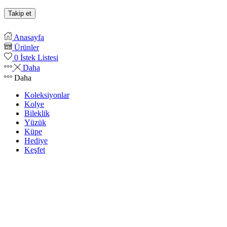
Takip et
Anasayfa
Ürünler
0
İstek Listesi
Daha
Daha
Koleksiyonlar
Kolye
Bileklik
Yüzük
Küpe
Hediye
Keşfet